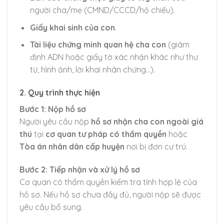
người cha/mẹ (CMND/CCCD/hộ chiếu).
Giấy khai sinh của con
.
Tài liệu chứng minh quan hệ cha con
(giám
định ADN hoặc giấy tờ xác nhận khác như thư
từ, hình ảnh, lời khai nhân chứng…).
2. Quy trình thực hiện
Bước 1: Nộp hồ sơ
Người yêu cầu nộp
hồ sơ nhận cha con ngoài giá
thú
tại
cơ quan tư pháp có thẩm quyền
hoặc
Tòa án nhân dân cấp huyện
nơi bị đơn cư trú.
Bước 2: Tiếp nhận và xử lý hồ sơ
Cơ quan có thẩm quyền kiểm tra tính hợp lệ của
hồ sơ. Nếu hồ sơ chưa đầy đủ, người nộp sẽ được
yêu cầu bổ sung.