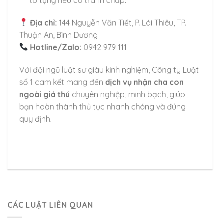
tố tụng nếu có tranh chấp.
Địa chỉ:
144 Nguyễn Văn Tiết, P. Lái Thiêu, TP.
Thuận An, Bình Dương
Hotline/Zalo:
0942 979 111
Với đội ngũ luật sư giàu kinh nghiệm, Công ty Luật
số 1 cam kết mang đến
dịch vụ nhận cha con
ngoài giá thú
chuyên nghiệp, minh bạch, giúp
bạn hoàn thành thủ tục nhanh chóng và đúng
quy định.
CÁC LUẬT LIÊN QUAN