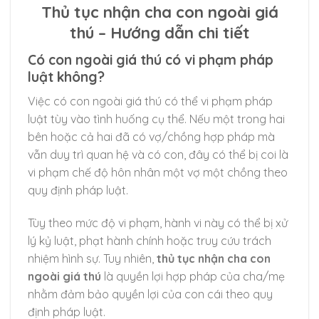
Thủ tục nhận cha con ngoài giá
thú – Hướng dẫn chi tiết
Có con ngoài giá thú có vi phạm pháp
luật không?
Việc có con ngoài giá thú có thể vi phạm pháp
luật tùy vào tình huống cụ thể. Nếu một trong hai
bên hoặc cả hai đã có vợ/chồng hợp pháp mà
vẫn duy trì quan hệ và có con, đây có thể bị coi là
vi phạm chế độ hôn nhân một vợ một chồng theo
quy định pháp luật.
Tùy theo mức độ vi phạm, hành vi này có thể bị xử
lý kỷ luật, phạt hành chính hoặc truy cứu trách
nhiệm hình sự. Tuy nhiên,
thủ tục nhận cha con
ngoài giá thú
là quyền lợi hợp pháp của cha/mẹ
nhằm đảm bảo quyền lợi của con cái theo quy
định pháp luật.