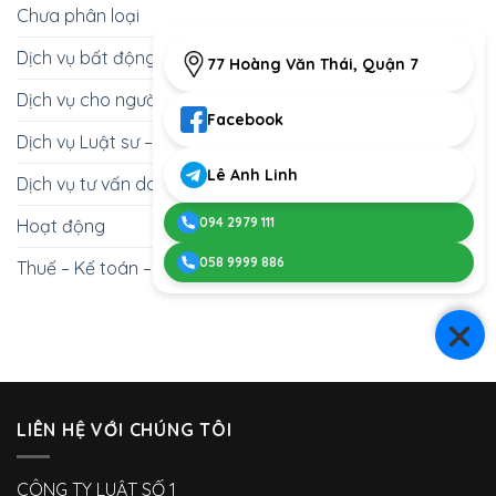
2025
tờ
Chưa phân loại
Sư
–
gì?
Không?
Hướng
Dịch vụ bất động sản
Giải
dẫn
77 Hoàng Văn Thái, Quận 7
Đáp
chi
Từ
Dịch vụ cho người nước ngoài
tiết
Góc
từ
Facebook
Nhìn
A-
Dịch vụ Luật sư – Giấy phép con
Chuyên
Z
Gia
Lê Anh Linh
Dịch vụ tư vấn doanh nghiệp
094 2979 111
Hoạt động
058 9999 886
Thuế – Kế toán – Thu hồi nợ
LIÊN HỆ VỚI CHÚNG TÔI
CÔNG TY LUẬT SỐ 1