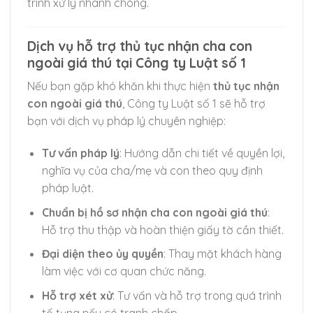
trình xử lý nhanh chóng.
Dịch vụ hỗ trợ thủ tục nhận cha con
ngoài giá thú tại Công ty Luật số 1
Nếu bạn gặp khó khăn khi thực hiện
thủ tục nhận
con ngoài giá thú
, Công ty Luật số 1 sẽ hỗ trợ
bạn với dịch vụ pháp lý chuyên nghiệp:
Tư vấn pháp lý
: Hướng dẫn chi tiết về quyền lợi,
nghĩa vụ của cha/mẹ và con theo quy định
pháp luật.
Chuyển
đến
Chuẩn bị hồ sơ nhận cha con ngoài giá thú
:
nội
Hỗ trợ thu thập và hoàn thiện giấy tờ cần thiết.
dung
Đại diện theo ủy quyền
: Thay mặt khách hàng
làm việc với cơ quan chức năng.
Hỗ trợ xét xử
: Tư vấn và hỗ trợ trong quá trình