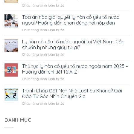
ở
Chức năng bình luận bị tắt
Chi
phí
Tòa án nào giải quyết ly hôn có yếu tố nước
ly
ngoài? Hướng dẫn chọn đúng nơi nộp đơn
hôn
ở
Chức năng bình luận bị tắt
có
Tòa
yếu
án
Ly hôn có yếu tố nước ngoài tại Việt Nam: Cần
tố
nào
nước
chuẩn bị những giấy tờ gì?
giải
ngoài
ở
Chức năng bình luận bị tắt
quyết
hết
Ly
ly
bao
hôn
Thủ tục ly hôn có yếu tố nước ngoài năm 2025 –
hôn
nhiêu?
có
có
Hướng dẫn chi tiết từ A-Z
Tất
yếu
yếu
cả
ở
Chức năng bình luận bị tắt
tố
tố
bạn
Thủ
nước
nước
cần
tục
Tranh Chấp Đất Nên Nhờ Luật Sư Không? Giải
ngoài
ngoài?
biết
ly
tại
Đáp Từ Góc Nhìn Chuyên Gia
Hướng
hôn
Việt
dẫn
ở
Chức năng bình luận bị tắt
có
Nam:
chọn
Tranh
yếu
Cần
đúng
Chấp
tố
chuẩn
nơi
Đất
DANH MỤC
nước
bị
nộp
Nên
ngoài
những
đơn
Nhờ
năm
giấy
Luật