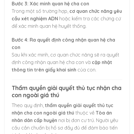
Bước 3: Xác minh quan hệ cha con
Trong một số trường hợp,
cơ quan chức năng yêu
cầu xét nghiệm ADN
hoặc kiểm tra các chứng cứ
để xác minh quan hệ huyết thống.
Bước 4: Ra quyết định công nhận quan hệ cha
con
Sau khi xác minh, cơ quan chức năng sẽ ra quyết
định công nhận quan hệ cha con và
cập nhật
thông tin trên giấy khai sinh
của con.
Thẩm quyền giải quyết thủ tục nhận cha
con ngoài giá thú
Theo quy định,
thẩm quyền giải quyết thủ tục
nhận cha con ngoài giá thú
thuộc về
Tòa án
nhân dân cấp huyện
nơi bị đơn cư trú. Người yêu
cầu cần chuẩn bị hồ sơ đầy đủ để đảm bảo tiến