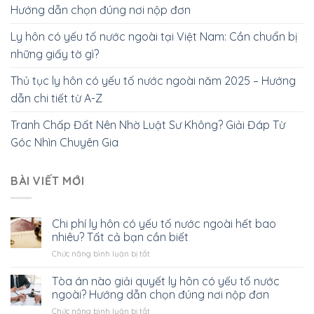
Hướng dẫn chọn đúng nơi nộp đơn
Ly hôn có yếu tố nước ngoài tại Việt Nam: Cần chuẩn bị
những giấy tờ gì?
Thủ tục ly hôn có yếu tố nước ngoài năm 2025 – Hướng
dẫn chi tiết từ A-Z
Tranh Chấp Đất Nên Nhờ Luật Sư Không? Giải Đáp Từ
Góc Nhìn Chuyên Gia
BÀI VIẾT MỚI
Chi phí ly hôn có yếu tố nước ngoài hết bao
nhiêu? Tất cả bạn cần biết
ở
Chức năng bình luận bị tắt
Chi
phí
Tòa án nào giải quyết ly hôn có yếu tố nước
ly
ngoài? Hướng dẫn chọn đúng nơi nộp đơn
hôn
ở
Chức năng bình luận bị tắt
có