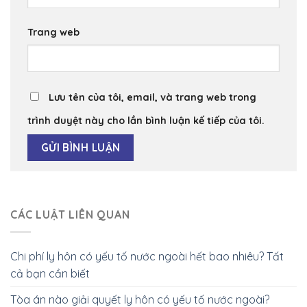
đến
nội
Trang web
dung
Lưu tên của tôi, email, và trang web trong
trình duyệt này cho lần bình luận kế tiếp của tôi.
CÁC LUẬT LIÊN QUAN
Chi phí ly hôn có yếu tố nước ngoài hết bao nhiêu? Tất
cả bạn cần biết
Tòa án nào giải quyết ly hôn có yếu tố nước ngoài?