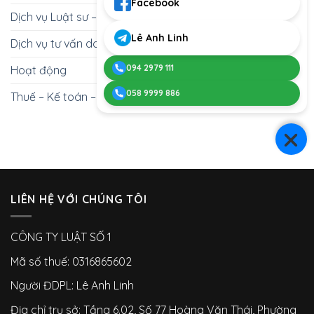
từ
Facebook
Nhìn
A-
Dịch vụ Luật sư – Giấy phép con
Chuyên
Z
Gia
Lê Anh Linh
Dịch vụ tư vấn doanh nghiệp
094 2979 111
Hoạt động
058 9999 886
Thuế – Kế toán – Thu hồi nợ
LIÊN HỆ VỚI CHÚNG TÔI
CÔNG TY LUẬT SỐ 1
Mã số thuế: 0316865602
Người ĐDPL: Lê Anh Linh
Địa chỉ trụ sở: Tầng 6.02, Số 77 Hoàng Văn Thái, Phường