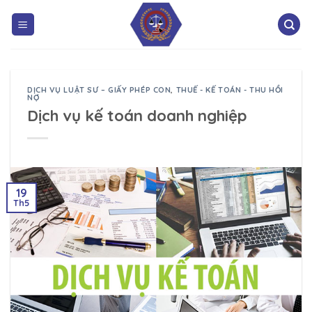
DỊCH VỤ LUẬT SƯ – GIẤY PHÉP CON
,
THUẾ - KẾ TOÁN - THU HỒI
NỢ
Dịch vụ kế toán doanh nghiệp
19
Th5