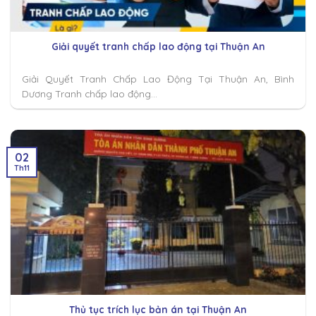
dung
Giải quyết tranh chấp lao động tại Thuận An
Giải Quyết Tranh Chấp Lao Động Tại Thuận An, Bình
Dương Tranh chấp lao động...
02
Th11
Thủ tục trích lục bản án tại Thuận An