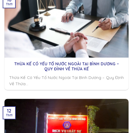
Th11
THỪA KẾ CÓ YẾU TỐ NƯỚC NGOÀI TẠI BÌNH DƯƠNG –
QUY ĐÌNH VỀ THỪA KẾ
Thừa Kế Có Yếu Tố Nước Ngoài Tại Bình Dương – Quy Định
Về Thừa...
12
Th11