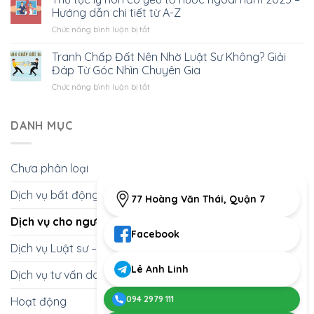
có
có
Hướng dẫn chi tiết từ A-Z
Tất
yếu
yếu
cả
ở
Chức năng bình luận bị tắt
tố
tố
bạn
Thủ
nước
nước
cần
tục
Tranh Chấp Đất Nên Nhờ Luật Sư Không? Giải
ngoài
ngoài?
biết
ly
tại
Đáp Từ Góc Nhìn Chuyên Gia
Hướng
hôn
Việt
dẫn
ở
Chức năng bình luận bị tắt
có
Nam:
chọn
Tranh
yếu
Cần
đúng
Chấp
tố
chuẩn
nơi
Đất
DANH MỤC
nước
bị
nộp
Nên
ngoài
những
đơn
Nhờ
năm
giấy
Luật
2025
tờ
Chưa phân loại
Sư
–
gì?
Không?
Hướng
Dịch vụ bất động sản
Giải
dẫn
77 Hoàng Văn Thái, Quận 7
Đáp
chi
Từ
Dịch vụ cho người nước ngoài
tiết
Góc
từ
Facebook
Nhìn
A-
Dịch vụ Luật sư – Giấy phép con
Chuyên
Z
Gia
Lê Anh Linh
Dịch vụ tư vấn doanh nghiệp
094 2979 111
Hoạt động