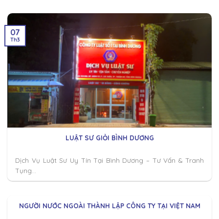
07
Th3
LUẬT SƯ GIỎI BÌNH DƯƠNG
Dịch Vụ Luật Sư Uy Tín Tại Bình Dương – Tư Vấn & Tranh
Tụng...
NGƯỜI NƯỚC NGOÀI THÀNH LẬP CÔNG TY TẠI VIỆT NAM