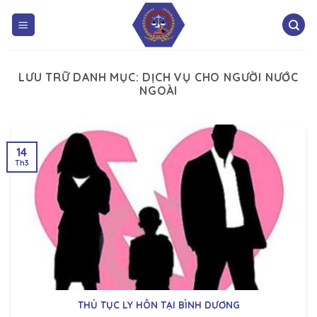
LƯU TRỮ DANH MỤC:
DỊCH VỤ CHO NGƯỜI NƯỚC
NGOÀI
14
Th3
THỦ TỤC LY HÔN TẠI BÌNH DƯƠNG