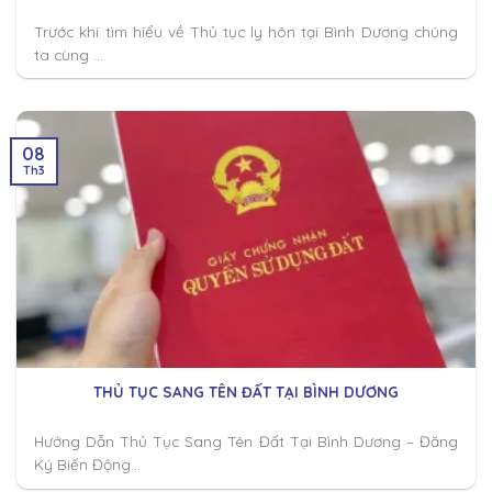
Trước khi tìm hiểu về Thủ tục ly hôn tại Bình Dương chúng
ta cùng ...
08
Th3
THỦ TỤC SANG TÊN ĐẤT TẠI BÌNH DƯƠNG
Hướng Dẫn Thủ Tục Sang Tên Đất Tại Bình Dương – Đăng
Ký Biến Động...