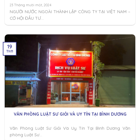
23 Tháng mười một, 2024
NGƯỜI NƯỚC NGOÀI THÀNH LẬP CÔNG TY TẠI VIỆT NAM –
CƠ HỘI ĐẦU TƯ...
19
Th11
VĂN PHÒNG LUẬT SƯ GIỎI VÀ UY TÍN TẠI BÌNH DƯƠNG
Văn Phòng Luật Sư Giỏi Và Uy Tín Tại Bình Dương Văn
phòng Luật Sư...