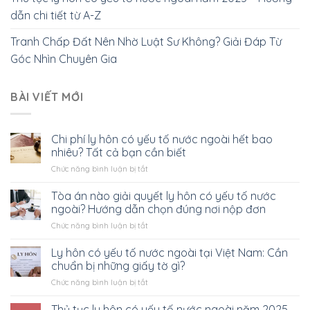
dẫn chi tiết từ A-Z
Tranh Chấp Đất Nên Nhờ Luật Sư Không? Giải Đáp Từ
Góc Nhìn Chuyên Gia
BÀI VIẾT MỚI
Chi phí ly hôn có yếu tố nước ngoài hết bao
nhiêu? Tất cả bạn cần biết
ở
Chức năng bình luận bị tắt
Chi
phí
Tòa án nào giải quyết ly hôn có yếu tố nước
ly
ngoài? Hướng dẫn chọn đúng nơi nộp đơn
hôn
ở
Chức năng bình luận bị tắt
có
Tòa
yếu
án
Ly hôn có yếu tố nước ngoài tại Việt Nam: Cần
tố
nào
nước
chuẩn bị những giấy tờ gì?
giải
ngoài
ở
Chức năng bình luận bị tắt
quyết
hết
Ly
ly
bao
hôn
Thủ tục ly hôn có yếu tố nước ngoài năm 2025 –
hôn
nhiêu?