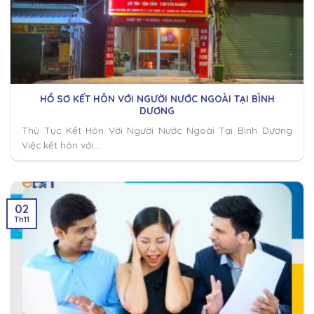
HỒ SƠ KẾT HÔN VỚI NGƯỜI NƯỚC NGOÀI TẠI BÌNH
DƯƠNG
Thủ Tục Kết Hôn Với Người Nước Ngoài Tại Bình Dương
Việc kết hôn với...
02
Th11
Chuyển
đến
nội