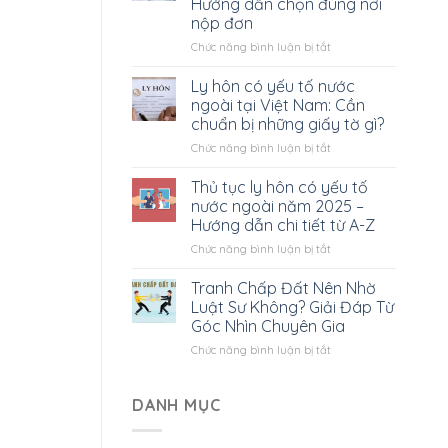
Hướng dẫn chọn đúng nơi
có
nộp đơn
yếu
tố
ở
Chức năng bình luận bị tắt
nước
Tòa
ngoài
án
Ly hôn có yếu tố nước
hết
nào
ngoài tại Việt Nam: Cần
bao
giải
chuẩn bị những giấy tờ gì?
nhiêu?
quyết
Tất
ở
Chức năng bình luận bị tắt
ly
cả
Ly
hôn
bạn
hôn
có
Thủ tục ly hôn có yếu tố
cần
có
yếu
nước ngoài năm 2025 –
biết
yếu
tố
Hướng dẫn chi tiết từ A-Z
tố
nước
ở
Chức năng bình luận bị tắt
nước
ngoài?
Thủ
ngoài
Hướng
tục
tại
dẫn
Tranh Chấp Đất Nên Nhờ
ly
Việt
chọn
Luật Sư Không? Giải Đáp Từ
hôn
Nam:
đúng
Góc Nhìn Chuyên Gia
có
Cần
nơi
ở
Chức năng bình luận bị tắt
yếu
chuẩn
nộp
Tranh
tố
bị
đơn
Chấp
nước
những
Đất
ngoài
DANH MỤC
giấy
Nên
năm
tờ
Nhờ
2025
gì?