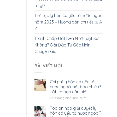
tờ gì?
Thủ tục ly hôn có yếu tố nước ngoài
năm 2025 – Hướng dẫn chi tiết từ A-
Z
Tranh Chấp Đất Nên Nhờ Luật Sư
Không? Giải Đáp Từ Góc Nhìn
Chuyên Gia
BÀI VIẾT MỚI
Chi phí ly hôn có yếu tố
nước ngoài hết bao nhiêu?
Tất cả bạn cần biết
ở
Chức năng bình luận bị tắt
Chi
phí
Tòa án nào giải quyết ly
ly
hôn có yếu tố nước ngoài?
hôn