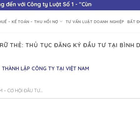
 đến với
Công ty Luật Số 1
- "Cùng bạn vươn tới thàn
HUẾ – KẾ TOÁN – THU HỒI NỢ
TƯ VẤN LUẬT DOANH NGHIỆP
BẤT 
RỮ THẺ:
THỦ TỤC ĐĂNG KÝ ĐẦU TƯ TẠI BÌNH
THÀNH LẬP CÔNG TY TẠI VIỆT NAM
– CƠ HỘI ĐẦU TƯ...