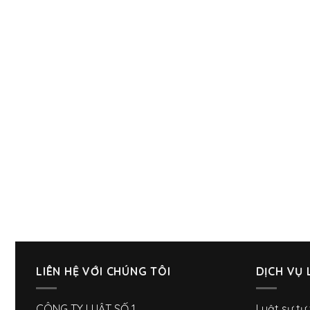
LIÊN HỆ VỚI CHÚNG TÔI
DỊCH VỤ 
CÔNG TY LUẬT SỐ 1
Luật sư tư 