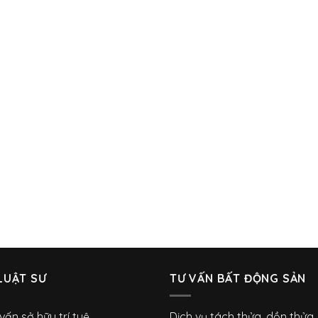
LUẬT SƯ
TƯ VẤN BẤT ĐỘNG SẢN
vấn sở hữu trí tuệ
Dịch vụ tách thửa, dồn thửa