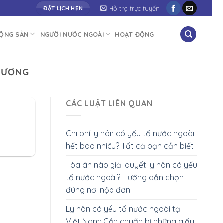
h công"
Hỗ trợ trực tuyến
ĐẶT LỊCH HẸN
ĐỘNG SẢN
NGƯỜI NƯỚC NGOÀI
HOẠT ĐỘNG
 DƯƠNG
CÁC LUẬT LIÊN QUAN
Chi phí ly hôn có yếu tố nước ngoài
hết bao nhiêu? Tất cả bạn cần biết
Tòa án nào giải quyết ly hôn có yếu
tố nước ngoài? Hướng dẫn chọn
đúng nơi nộp đơn
Ly hôn có yếu tố nước ngoài tại
Việt Nam: Cần chuẩn bị những giấy