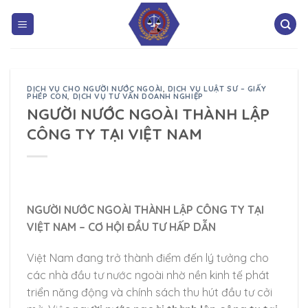
DỊCH VỤ CHO NGƯỜI NƯỚC NGOÀI
,
DỊCH VỤ LUẬT SƯ – GIẤY
PHÉP CON
,
DỊCH VỤ TƯ VẤN DOANH NGHIỆP
NGƯỜI NƯỚC NGOÀI THÀNH LẬP
CÔNG TY TẠI VIỆT NAM
NGƯỜI NƯỚC NGOÀI THÀNH LẬP CÔNG TY TẠI
VIỆT NAM – CƠ HỘI ĐẦU TƯ HẤP DẪN
Việt Nam đang trở thành điểm đến lý tưởng cho
các nhà đầu tư nước ngoài nhờ nền kinh tế phát
triển năng động và chính sách thu hút đầu tư cởi