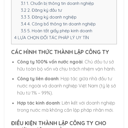
3.1
1. Chuẩn bị thông tin doanh nghiệp
3.2
2. Đăng ký đầu tư
3.3
3. Đăng ký doanh nghiệp
3.4
4. Công bố thông tin doanh nghiệp
3.5
5. Hoàn tất giấy phép kinh doanh
4
LỰA CHỌN ĐỐI TÁC PHÁP LÝ UY TÍN
CÁC HÌNH THỨC THÀNH LẬP CÔNG TY
Công ty 100% vốn nước ngoài
: Chủ đầu tư sở
hữu toàn bộ vốn và chịu trách nhiệm vận hành.
Công ty liên doanh
: Hợp tác giữa nhà đầu tư
nước ngoài và doanh nghiệp Việt Nam (tỷ lệ sở
hữu từ 1% – 99%).
Hợp tác kinh doanh
: Liên kết với doanh nghiệp
trong nước mà không cần lập pháp nhân mới.
ĐIỀU KIỆN THÀNH LẬP CÔNG TY CHO