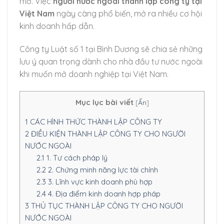
mở. Việc
người nước ngoài thành lập công ty tại
Việt Nam
ngày càng phổ biến, mở ra nhiều cơ hội
kinh doanh hấp dẫn.
Công ty Luật số 1 tại Bình Dương sẽ chia sẻ những
lưu ý quan trọng dành cho nhà đầu tư nước ngoài
khi muốn mở doanh nghiệp tại Việt Nam.
Mục lục bài viết
[
Ẩn
]
1
CÁC HÌNH THỨC THÀNH LẬP CÔNG TY
2
ĐIỀU KIỆN THÀNH LẬP CÔNG TY CHO NGƯỜI
NƯỚC NGOÀI
2.1
1. Tư cách pháp lý
2.2
2. Chứng minh năng lực tài chính
2.3
3. Lĩnh vực kinh doanh phù hợp
2.4
4. Địa điểm kinh doanh hợp pháp
3
THỦ TỤC THÀNH LẬP CÔNG TY CHO NGƯỜI
NƯỚC NGOÀI