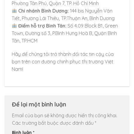
Phường Tân Phú, Quận 7, TP. Hồ Chí Minh
Chi nhánh Bình Dương:
144 bis Nguyễn Văn
Tiết, Phường Lái Thiêu, TP.Thuận An, Bình Dương
Điểm hỗ trợ Bình Tân:
Số 4.09 Block B1, Green
Town, Đường số 3, P.Bình Hưng Hoà B, Quận Bình
Tân, TP.HCM
Chuyển
đến
Hãy để chúng tôi trở thành đối tác tin cậy của
nội
bạn trên con đường chinh phục thị trường Việt
dung
Nam!
Để lại một bình luận
Email của bạn sẽ không được hiển thị công khai.
Các trường bắt buộc được đánh dấu
*
Bình luận
*