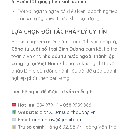
5.
Hoàn tất giấy phép kinh doanh
Đối với ngành nghề có điều kiện, doanh nghiệp
cần xin giấy phép trước khi hoạt động.
LỰA CHỌN ĐỐI TÁC PHÁP LÝ UY TÍN
Với kinh nghiệm nhiều năm trong lĩnh vực pháp lý,
Công ty Luật số 1 tại Bình Dương
cam kết hỗ trợ
toàn diện cho
nhà đầu tư nước ngoài thành lập
công ty tại Việt Nam
. Chúng tôi không chỉ tư vấn
pháp lý mà còn đồng hành lâu dài để giúp doanh
nghiệp phát triển bền vững.
Liên hệ ngay để được tư vấn miễn phí:
Hotline:
094.979.111 – 058.9999.886
Website:
dichvuluatsubinhduong.vn
Email:
anhlinh.law@gmail.com
Trụ sở chính:
Tầng 6.02, Số 77 Hoàng Văn Thái,