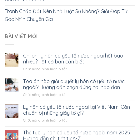
Tranh Chấp Đất Nên Nhờ Luật Sư Không? Giải Đáp Từ
Góc Nhìn Chuyên Gia
BÀI VIẾT MỚI
Chi phí ly hôn có yếu tố nước ngoài hết bao
nhiêu? Tất cả bạn cần biết
ở
Chức năng bình luận bị tắt
Chi
phí
Tòa án nào giải quyết ly hôn có yếu tố nước
ly
ngoài? Hướng dẫn chọn đúng nơi nộp đơn
hôn
ở
Chức năng bình luận bị tắt
có
Tòa
yếu
án
Ly hôn có yếu tố nước ngoài tại Việt Nam: Cần
tố
nào
nước
chuẩn bị những giấy tờ gì?
giải
ngoài
ở
Chức năng bình luận bị tắt
quyết
hết
Ly
ly
bao
hôn
Thủ tục ly hôn có yếu tố nước ngoài năm 2025 –
hôn
nhiêu?
có
có
Hướng dẫn chi tiết từ A-Z
Tất