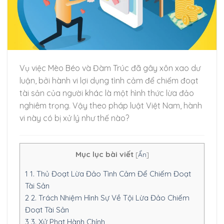
Vụ việc Mèo Béo và Đàm Trúc đã gây xôn xao dư
luận, bởi hành vi lợi dụng tình cảm để chiếm đoạt
tài sản của người khác là một hình thức lừa đảo
nghiêm trọng. Vậy theo pháp luật Việt Nam, hành
vi này có bị xử lý như thế nào?
Mục lục bài viết
[
Ẩn
]
1
1. Thủ Đoạt Lừa Đảo Tình Cảm Để Chiếm Đoạt
Tài Sản
2
2. Trách Nhiệm Hình Sự Về Tội Lừa Đảo Chiếm
Đoạt Tài Sản
3
3. Xử Phạt Hành Chính