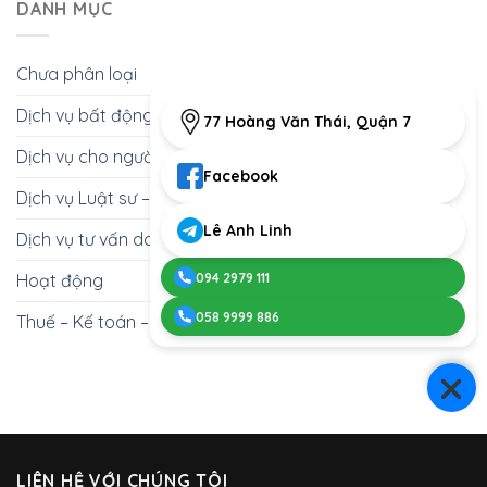
Đất
DANH MỤC
nước
bị
nộp
Nên
ngoài
những
đơn
Nhờ
năm
giấy
Luật
2025
tờ
Chưa phân loại
Sư
–
gì?
Không?
Hướng
Dịch vụ bất động sản
Giải
dẫn
77 Hoàng Văn Thái, Quận 7
Đáp
chi
Từ
Dịch vụ cho người nước ngoài
tiết
Góc
từ
Facebook
Nhìn
A-
Dịch vụ Luật sư – Giấy phép con
Chuyên
Z
Gia
Lê Anh Linh
Dịch vụ tư vấn doanh nghiệp
094 2979 111
Hoạt động
058 9999 886
Thuế – Kế toán – Thu hồi nợ
LIÊN HỆ VỚI CHÚNG TÔI