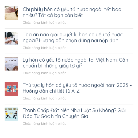
Chi phí ly hôn có yếu tố nước ngoài hết bao
nhiêu? Tất cả bạn cần biết
ở
Chức năng bình luận bị tắt
Chi
phí
Tòa án nào giải quyết ly hôn có yếu tố nước
ly
ngoài? Hướng dẫn chọn đúng nơi nộp đơn
hôn
ở
Chức năng bình luận bị tắt
có
Tòa
yếu
án
Ly hôn có yếu tố nước ngoài tại Việt Nam: Cần
tố
nào
nước
chuẩn bị những giấy tờ gì?
giải
ngoài
ở
Chức năng bình luận bị tắt
quyết
hết
Ly
ly
bao
hôn
Thủ tục ly hôn có yếu tố nước ngoài năm 2025 –
hôn
nhiêu?
có
có
Hướng dẫn chi tiết từ A-Z
Tất
yếu
yếu
cả
ở
Chức năng bình luận bị tắt
tố
tố
bạn
Thủ
nước
nước
cần
tục
Tranh Chấp Đất Nên Nhờ Luật Sư Không? Giải
ngoài
ngoài?
biết
ly
tại
Đáp Từ Góc Nhìn Chuyên Gia
Hướng
hôn
Việt
dẫn
ở
Chức năng bình luận bị tắt
có
Nam:
chọn
Tranh
yếu
Cần
đúng
Chấp
tố
chuẩn
nơi