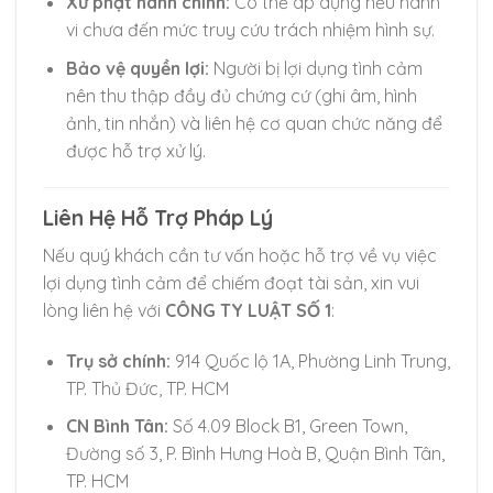
Xử phạt hành chính:
Có thể áp dụng nếu hành
vi chưa đến mức truy cứu trách nhiệm hình sự.
Bảo vệ quyền lợi:
Người bị lợi dụng tình cảm
nên thu thập đầy đủ chứng cứ (ghi âm, hình
ảnh, tin nhắn) và liên hệ cơ quan chức năng để
được hỗ trợ xử lý.
Liên Hệ Hỗ Trợ Pháp Lý
Nếu quý khách cần tư vấn hoặc hỗ trợ về vụ việc
lợi dụng tình cảm để chiếm đoạt tài sản, xin vui
lòng liên hệ với
CÔNG TY LUẬT SỐ 1
:
Chuyển
đến
Trụ sở chính:
914 Quốc lộ 1A, Phường Linh Trung,
nội
TP. Thủ Đức, TP. HCM
dung
CN Bình Tân:
Số 4.09 Block B1, Green Town,
Đường số 3, P. Bình Hưng Hoà B, Quận Bình Tân,
TP. HCM