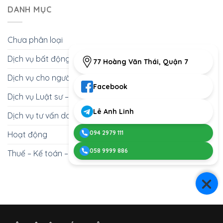
tố
chuẩn
nơi
Đất
DANH MỤC
nước
bị
nộp
Nên
ngoài
những
đơn
Nhờ
năm
giấy
Luật
2025
tờ
Chưa phân loại
Sư
–
gì?
Không?
Hướng
Dịch vụ bất động sản
Giải
dẫn
77 Hoàng Văn Thái, Quận 7
Đáp
chi
Từ
Dịch vụ cho người nước ngoài
tiết
Góc
từ
Facebook
Nhìn
A-
Dịch vụ Luật sư – Giấy phép con
Chuyên
Z
Gia
Lê Anh Linh
Dịch vụ tư vấn doanh nghiệp
094 2979 111
Hoạt động
058 9999 886
Thuế – Kế toán – Thu hồi nợ