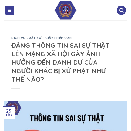
DỊCH VỤ LUẬT SƯ – GIẤY PHÉP CON
ĐĂNG THÔNG TIN SAI SỰ THẬT
LÊN MẠNG XÃ HỘI GÂY ẢNH
HƯỞNG ĐẾN DANH DỰ CỦA
NGƯỜI KHÁC BỊ XỬ PHẠT NHƯ
THẾ NÀO?
29
Th7