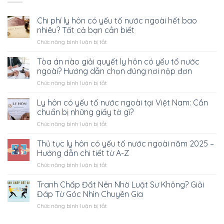
Chi phí ly hôn có yếu tố nước ngoài hết bao
nhiêu? Tất cả bạn cần biết
ở
Chức năng bình luận bị tắt
Chi
phí
Tòa án nào giải quyết ly hôn có yếu tố nước
ly
ngoài? Hướng dẫn chọn đúng nơi nộp đơn
hôn
ở
Chức năng bình luận bị tắt
có
Tòa
yếu
án
Ly hôn có yếu tố nước ngoài tại Việt Nam: Cần
tố
nào
nước
chuẩn bị những giấy tờ gì?
giải
ngoài
ở
Chức năng bình luận bị tắt
quyết
hết
Ly
ly
bao
hôn
Thủ tục ly hôn có yếu tố nước ngoài năm 2025 –
hôn
nhiêu?
có
có
Hướng dẫn chi tiết từ A-Z
Tất
yếu
yếu
cả
ở
Chức năng bình luận bị tắt
tố
tố
bạn
Thủ
nước
nước
cần
tục
Tranh Chấp Đất Nên Nhờ Luật Sư Không? Giải
ngoài
ngoài?
biết
ly
tại
Đáp Từ Góc Nhìn Chuyên Gia
Hướng
hôn
Việt
dẫn
ở
Chức năng bình luận bị tắt
có
Nam:
chọn
Tranh
yếu
Cần
đúng
Chấp