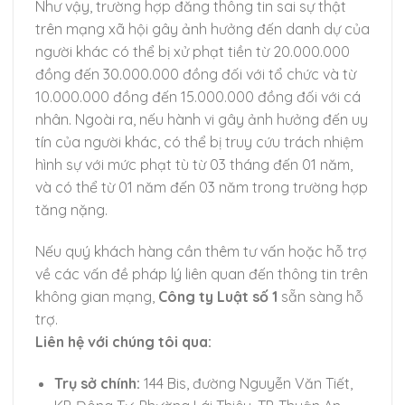
Như vậy, trường hợp đăng thông tin sai sự thật
trên mạng xã hội gây ảnh hưởng đến danh dự của
người khác có thể bị xử phạt tiền từ 20.000.000
đồng đến 30.000.000 đồng đối với tổ chức và từ
10.000.000 đồng đến 15.000.000 đồng đối với cá
nhân. Ngoài ra, nếu hành vi gây ảnh hưởng đến uy
tín của người khác, có thể bị truy cứu trách nhiệm
hình sự với mức phạt tù từ 03 tháng đến 01 năm,
và có thể từ 01 năm đến 03 năm trong trường hợp
tăng nặng.
Nếu quý khách hàng cần thêm tư vấn hoặc hỗ trợ
Chuyển
về các vấn đề pháp lý liên quan đến thông tin trên
đến
không gian mạng,
Công ty Luật số 1
sẵn sàng hỗ
nội
trợ.
dung
Liên hệ với chúng tôi qua:
Trụ sở chính:
144 Bis, đường Nguyễn Văn Tiết,