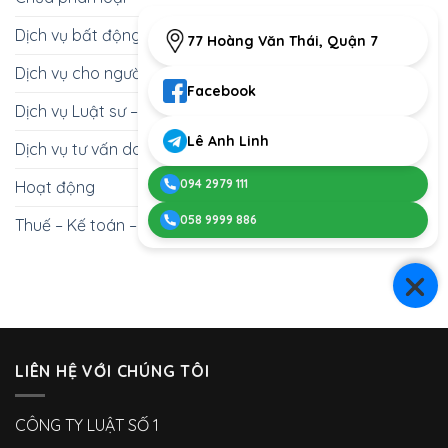
–
gì?
Không?
Hướng
Dịch vụ bất động sản
Giải
dẫn
77 Hoàng Văn Thái, Quận 7
Đáp
chi
Từ
Dịch vụ cho người nước ngoài
tiết
Góc
từ
Facebook
Nhìn
A-
Dịch vụ Luật sư – Giấy phép con
Chuyên
Z
Gia
Lê Anh Linh
Dịch vụ tư vấn doanh nghiệp
094 2979 111
Hoạt động
058 9999 886
Thuế – Kế toán – Thu hồi nợ
LIÊN HỆ VỚI CHÚNG TÔI
CÔNG TY LUẬT SỐ 1