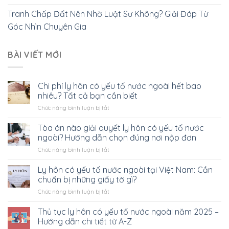
Tranh Chấp Đất Nên Nhờ Luật Sư Không? Giải Đáp Từ
Góc Nhìn Chuyên Gia
BÀI VIẾT MỚI
Chi phí ly hôn có yếu tố nước ngoài hết bao
nhiêu? Tất cả bạn cần biết
ở
Chức năng bình luận bị tắt
Chi
phí
Tòa án nào giải quyết ly hôn có yếu tố nước
ly
ngoài? Hướng dẫn chọn đúng nơi nộp đơn
hôn
ở
Chức năng bình luận bị tắt
có
Tòa
yếu
án
Ly hôn có yếu tố nước ngoài tại Việt Nam: Cần
tố
nào
nước
chuẩn bị những giấy tờ gì?
giải
ngoài
ở
Chức năng bình luận bị tắt
quyết
hết
Ly
ly
bao
hôn
Thủ tục ly hôn có yếu tố nước ngoài năm 2025 –
hôn
nhiêu?
có
có
Hướng dẫn chi tiết từ A-Z
Tất
yếu
yếu