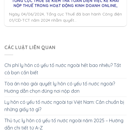
TỔNG CỤC THUẾ SẼ KIỂM TRA TOÀN DIỆN VIỆC KÊ KHAI
NỘP THUẾ TRONG HOẠT ĐỘNG KINH DOANH ONLINE,
LIVESTREAM BÁN HÀNG?
Ngày 04/06/2024, Tổng cục Thuế đã ban hành Công điện
01/CĐ-TCT năm 2024 nhằm quyết...
CÁC LUẬT LIÊN QUAN
Chi phí ly hôn có yếu tố nước ngoài hết bao nhiêu? Tất
cả bạn cần biết
Tòa án nào giải quyết ly hôn có yếu tố nước ngoài?
Hướng dẫn chọn đúng nơi nộp đơn
Ly hôn có yếu tố nước ngoài tại Việt Nam: Cần chuẩn bị
những giấy tờ gì?
Thủ tục ly hôn có yếu tố nước ngoài năm 2025 – Hướng
dẫn chi tiết từ A-Z