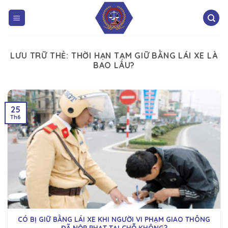
LƯU TRỮ THẺ:
THỜI HẠN TẠM GIỮ BẰNG LÁI XE LÀ
BAO LÂU?
25
Th6
CÓ BỊ GIỮ BẰNG LÁI XE KHI NGƯỜI VI PHẠM GIAO THÔNG
ĐÃ NỘP PHẠT TẠI CHỖ KHÔNG?