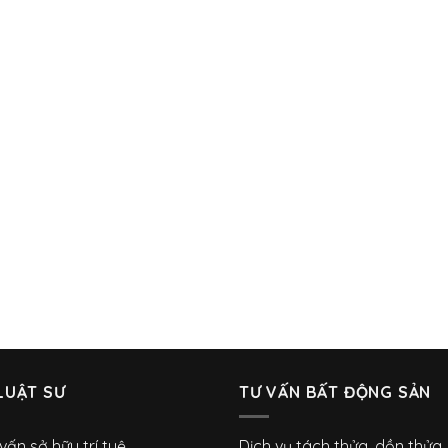
LUẬT SƯ
TƯ VẤN BẤT ĐỘNG SẢN
vấn sở hữu trí tuệ
Dịch vụ tách thửa, dồn thửa