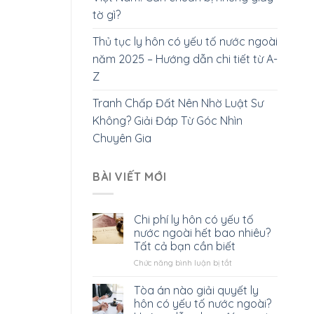
tờ gì?
Thủ tục ly hôn có yếu tố nước ngoài
năm 2025 – Hướng dẫn chi tiết từ A-
Z
Tranh Chấp Đất Nên Nhờ Luật Sư
Không? Giải Đáp Từ Góc Nhìn
Chuyên Gia
BÀI VIẾT MỚI
Chi phí ly hôn có yếu tố
nước ngoài hết bao nhiêu?
Tất cả bạn cần biết
ở
Chức năng bình luận bị tắt
Chi
phí
Tòa án nào giải quyết ly
ly
hôn có yếu tố nước ngoài?
hôn