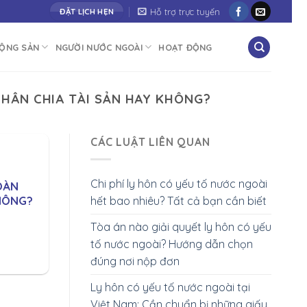
"Cùng bạn vươn tới thành công"
Hỗ trợ trực tuyến
ĐẶT LỊCH HẸN
ĐỘNG SẢN
NGƯỜI NƯỚC NGOÀI
HOẠT ĐỘNG
HÂN CHIA TÀI SẢN HAY KHÔNG?
CÁC LUẬT LIÊN QUAN
Chi phí ly hôn có yếu tố nước ngoài
OÀN
HÔNG?
hết bao nhiêu? Tất cả bạn cần biết
Tòa án nào giải quyết ly hôn có yếu
tố nước ngoài? Hướng dẫn chọn
đúng nơi nộp đơn
Ly hôn có yếu tố nước ngoài tại
Việt Nam: Cần chuẩn bị những giấy