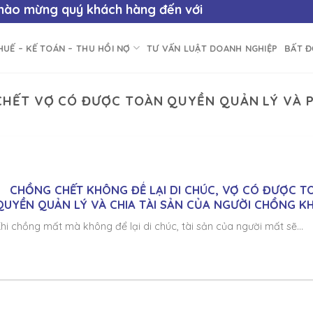
o mừng quý khách hàng đến với
Công ty Luật Số 1
- 
HUẾ – KẾ TOÁN – THU HỒI NỢ
TƯ VẤN LUẬT DOANH NGHIỆP
BẤT 
CHẾT VỢ CÓ ĐƯỢC TOÀN QUYỀN QUẢN LÝ VÀ P
CHỒNG CHẾT KHÔNG ĐỂ LẠI DI CHÚC, VỢ CÓ ĐƯỢC T
QUYỀN QUẢN LÝ VÀ CHIA TÀI SẢN CỦA NGƯỜI CHỒNG K
hi chồng mất mà không để lại di chúc, tài sản của người mất sẽ...