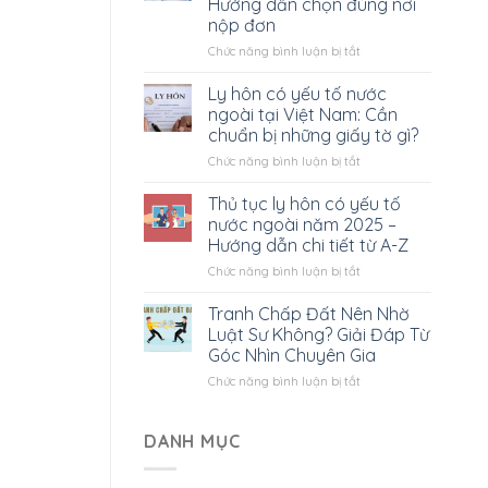
Hướng dẫn chọn đúng nơi
có
nộp đơn
yếu
tố
ở
Chức năng bình luận bị tắt
nước
Tòa
ngoài
án
Ly hôn có yếu tố nước
hết
nào
ngoài tại Việt Nam: Cần
bao
giải
chuẩn bị những giấy tờ gì?
nhiêu?
quyết
Tất
ở
Chức năng bình luận bị tắt
ly
cả
Ly
hôn
bạn
hôn
có
Thủ tục ly hôn có yếu tố
cần
có
yếu
nước ngoài năm 2025 –
biết
yếu
tố
Hướng dẫn chi tiết từ A-Z
tố
nước
ở
Chức năng bình luận bị tắt
nước
ngoài?
Thủ
ngoài
Hướng
tục
tại
dẫn
Tranh Chấp Đất Nên Nhờ
ly
Việt
chọn
Luật Sư Không? Giải Đáp Từ
hôn
Nam:
đúng
Góc Nhìn Chuyên Gia
có
Cần
nơi
ở
Chức năng bình luận bị tắt
yếu
chuẩn
nộp
Tranh
tố
bị
đơn
Chấp
nước
những
Đất
ngoài
DANH MỤC
giấy
Nên
năm
tờ
Nhờ
2025
gì?