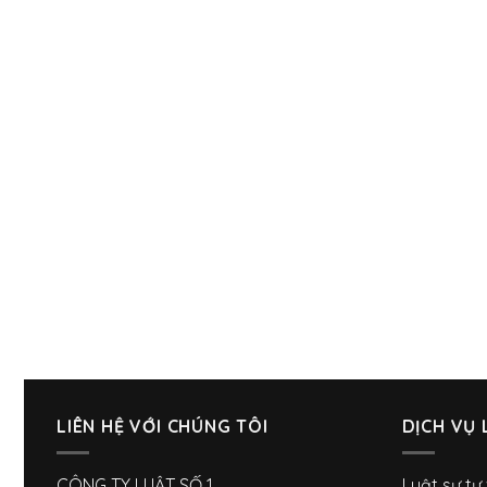
LIÊN HỆ VỚI CHÚNG TÔI
DỊCH VỤ 
CÔNG TY LUẬT SỐ 1
Luật sư tư 