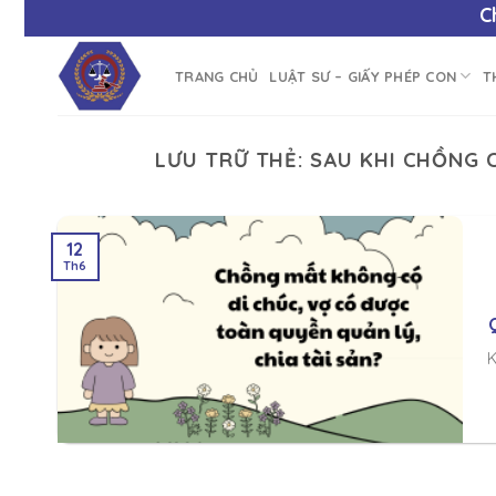
Chà
TRANG CHỦ
LUẬT SƯ – GIẤY PHÉP CON
T
LƯU TRỮ THẺ:
SAU KHI CHỒNG 
12
Th6
K