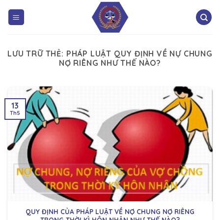
LƯU TRỮ THẺ:
PHÁP LUẬT QUY ĐỊNH VỀ NỰ CHUNG
NỢ RIÊNG NHƯ THẾ NÀO?
13
Th5
QUY ĐỊNH CỦA PHÁP LUẬT VỀ NỢ CHUNG NỢ RIÊNG
TRONG THỜI KÌ HÔN NHÂN NHƯ THẾ NÀO?