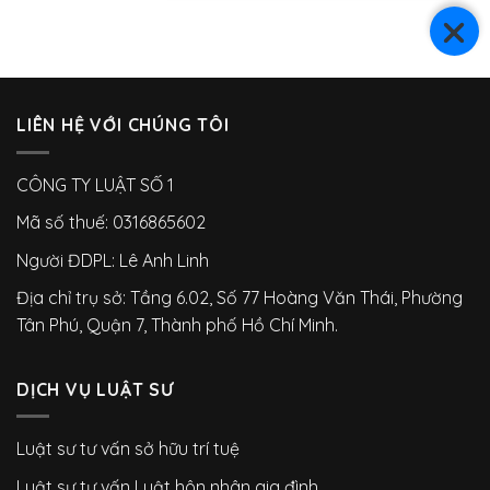
LIÊN HỆ VỚI CHÚNG TÔI
CÔNG TY LUẬT SỐ 1
Mã số thuế: 0316865602
Người ĐDPL: Lê Anh Linh
Địa chỉ trụ sở: Tầng 6.02, Số 77 Hoàng Văn Thái, Phường
Tân Phú, Quận 7, Thành phố Hồ Chí Minh.
DỊCH VỤ LUẬT SƯ
Luật sư tư vấn sở hữu trí tuệ
Luật sư tư vấn Luật hôn nhân gia đình