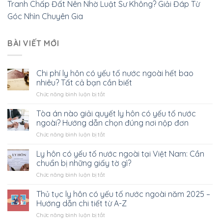
Tranh Chấp Đất Nên Nhờ Luật Sư Không? Giải Đáp Từ
Góc Nhìn Chuyên Gia
BÀI VIẾT MỚI
Chi phí ly hôn có yếu tố nước ngoài hết bao
nhiêu? Tất cả bạn cần biết
ở
Chức năng bình luận bị tắt
Chi
phí
Tòa án nào giải quyết ly hôn có yếu tố nước
ly
ngoài? Hướng dẫn chọn đúng nơi nộp đơn
hôn
ở
Chức năng bình luận bị tắt
có
Tòa
yếu
án
Ly hôn có yếu tố nước ngoài tại Việt Nam: Cần
tố
nào
nước
chuẩn bị những giấy tờ gì?
giải
ngoài
ở
Chức năng bình luận bị tắt
quyết
hết
Ly
ly
bao
hôn
Thủ tục ly hôn có yếu tố nước ngoài năm 2025 –
hôn
nhiêu?
có
có
Hướng dẫn chi tiết từ A-Z
Tất
yếu
yếu
cả
ở
Chức năng bình luận bị tắt
tố
tố
bạn