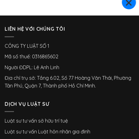
LIÊN HỆ VỚI CHÚNG TÔI
CÔNG TY LUẬT SỐ 1
Mã số thuế: 0316865602
Người ĐDPL: Lê Anh Linh
Địa chỉ trụ sở: Tầng 6.02, Số 77 Hoàng Văn Thái, Phường
Tân Phú, Quận 7, Thành phố Hồ Chí Minh.
DỊCH VỤ LUẬT SƯ
Luật sư tư vấn sở hữu trí tuệ
Luật sư tư vấn Luật hôn nhân gia đình