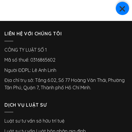
LIÊN HỆ VỚI CHÚNG TÔI
CÔNG TY LUẬT SỐ 1
Mã số thuế: 0316865602
Người ĐDPL: Lê Anh Linh
Địa chỉ trụ sở: Tầng 6.02, Số 77 Hoàng Văn Thái, Phường
Tân Phú, Quận 7, Thành phố Hồ Chí Minh.
DỊCH VỤ LUẬT SƯ
Luật sư tư vấn sở hữu trí tuệ
Luật sư tư vấn Luật hôn nhân gia đình