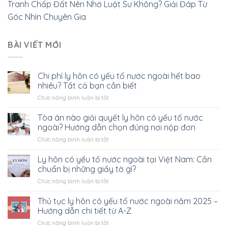
Tranh Chấp Đất Nên Nhờ Luật Sư Không? Giải Đáp Từ
Góc Nhìn Chuyên Gia
BÀI VIẾT MỚI
Chi phí ly hôn có yếu tố nước ngoài hết bao
nhiêu? Tất cả bạn cần biết
ở
Chức năng bình luận bị tắt
Chi
phí
Tòa án nào giải quyết ly hôn có yếu tố nước
ly
ngoài? Hướng dẫn chọn đúng nơi nộp đơn
hôn
ở
Chức năng bình luận bị tắt
có
Tòa
yếu
án
Ly hôn có yếu tố nước ngoài tại Việt Nam: Cần
tố
nào
nước
chuẩn bị những giấy tờ gì?
giải
ngoài
ở
Chức năng bình luận bị tắt
quyết
hết
Ly
ly
bao
hôn
Thủ tục ly hôn có yếu tố nước ngoài năm 2025 –
hôn
nhiêu?
có
có
Hướng dẫn chi tiết từ A-Z
Tất
yếu
yếu
cả
ở
Chức năng bình luận bị tắt
tố
tố
bạn