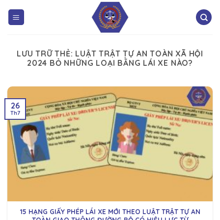
LƯU TRỮ THẺ:
LUẬT TRẬT TỰ AN TOÀN XÃ HỘI
2024 BỎ NHỮNG LOẠI BẰNG LÁI XE NÀO?
26
Th7
15 HẠNG GIẤY PHÉP LÁI XE MỚI THEO LUẬT TRẬT TỰ AN
TOÀN GIAO THÔNG ĐƯỜNG BỘ CÓ HIỆU LỰC TỪ