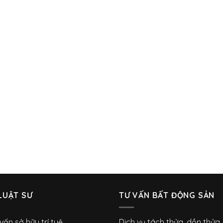
LUẬT SƯ
TƯ VẤN BẤT ĐỘNG SẢN
vấn sở hữu trí tuệ
Dịch vụ tách thửa, dồn thửa