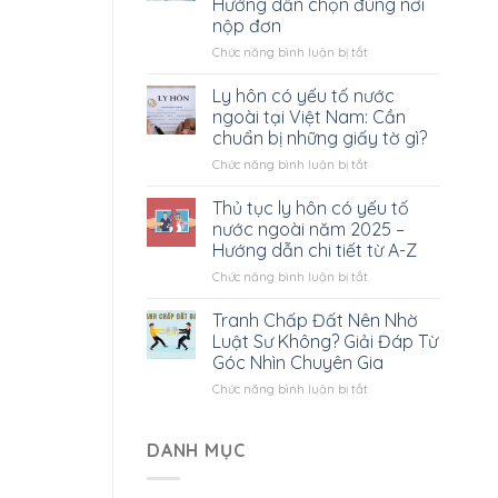
Hướng dẫn chọn đúng nơi
có
nộp đơn
yếu
tố
ở
Chức năng bình luận bị tắt
nước
Tòa
ngoài
án
Ly hôn có yếu tố nước
hết
nào
ngoài tại Việt Nam: Cần
bao
giải
chuẩn bị những giấy tờ gì?
nhiêu?
quyết
Tất
ở
Chức năng bình luận bị tắt
ly
cả
Ly
hôn
bạn
hôn
có
Thủ tục ly hôn có yếu tố
cần
có
yếu
nước ngoài năm 2025 –
biết
yếu
tố
Hướng dẫn chi tiết từ A-Z
tố
nước
ở
Chức năng bình luận bị tắt
nước
ngoài?
Thủ
ngoài
Hướng
tục
tại
dẫn
Tranh Chấp Đất Nên Nhờ
ly
Việt
chọn
Luật Sư Không? Giải Đáp Từ
hôn
Nam:
đúng
Góc Nhìn Chuyên Gia
có
Cần
nơi
ở
Chức năng bình luận bị tắt
yếu
chuẩn
nộp
Tranh
tố
bị
đơn
Chấp
nước
những
Đất
ngoài
DANH MỤC
giấy
Nên
năm
tờ
Nhờ
2025
gì?