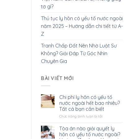
tờ gì?
Thủ tục ly hôn có yếu tố nước ngoài
năm 2025 – Hướng dẫn chi tiết từ A-
Z
Tranh Chấp Đất Nên Nhờ Luật Sư
Không? Giải Đáp Từ Góc Nhìn
Chuyên Gia
BÀI VIẾT MỚI
Chi phí ly hôn có yếu tố
nước ngoài hết bao nhiêu?
Tất cả bạn cần biết
ở
Chức năng bình luận bị tắt
Chi
phí
Tòa án nào giải quyết ly
ly
hôn có yếu tố nước ngoài?
hôn