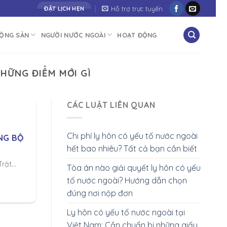
Cùng bạn vươn tới thành công"
Hỗ trợ trực tuyến
ĐẶT LỊCH HẸN
ĐỘNG SẢN
NGƯỜI NƯỚC NGOÀI
HOẠT ĐỘNG
HỮNG ĐIỂM MỚI GÌ
CÁC LUẬT LIÊN QUAN
Chi phí ly hôn có yếu tố nước ngoài
NG BỘ
hết bao nhiêu? Tất cả bạn cần biết
ật...
Tòa án nào giải quyết ly hôn có yếu
tố nước ngoài? Hướng dẫn chọn
đúng nơi nộp đơn
Ly hôn có yếu tố nước ngoài tại
Việt Nam: Cần chuẩn bị những giấy