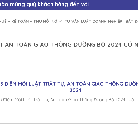
 mừng quý khách hàng đến với
Công ty Luật Số 1
- "
HUẾ – KẾ TOÁN – THU HỒI NỢ
TƯ VẤN LUẬT DOANH NGHIỆP
BẤT 
T AN TOÀN GIAO THÔNG ĐƯỜNG BỘ 2024 CÓ N
13 ĐIỂM MỚI LUẬT TRẬT TỰ, AN TOÀN GIAO THÔNG ĐƯỜ
2024
3 Điểm Mới Luật Trật Tự, An Toàn Giao Thông Đường Bộ 2024 Luật Tr