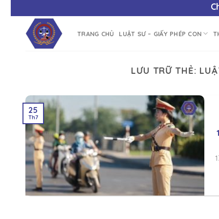
Chào
TRANG CHỦ
LUẬT SƯ – GIẤY PHÉP CON
T
LƯU TRỮ THẺ:
LUẬ
25
Th7
1