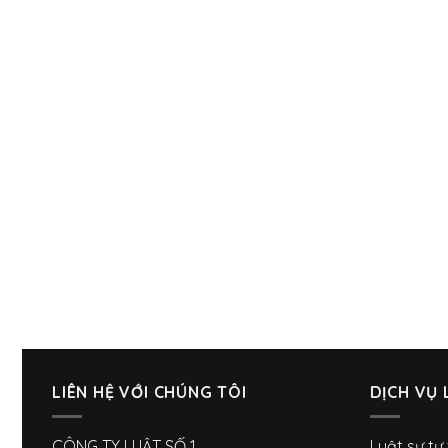
LIÊN HỆ VỚI CHÚNG TÔI
DỊCH VỤ 
CÔNG TY LUẬT SỐ 1
Luật sư tư 