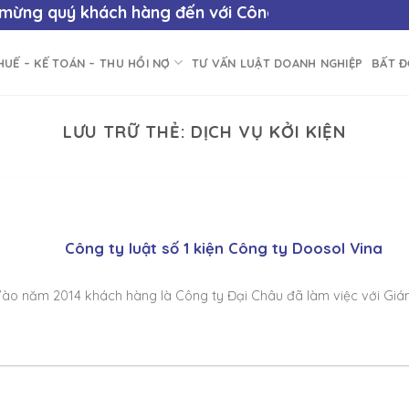
ng quý khách hàng đến với
Công ty Luật Số 1
- "Cùn
HUẾ – KẾ TOÁN – THU HỒI NỢ
TƯ VẤN LUẬT DOANH NGHIỆP
BẤT 
LƯU TRỮ THẺ:
DỊCH VỤ KỞI KIỆN
Công ty luật số 1 kiện Công ty Doosol Vina
ào năm 2014 khách hàng là Công ty Đại Châu đã làm việc với Giám