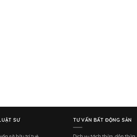
LUẬT SƯ
TƯ VẤN BẤT ĐỘNG SẢN
vấn sở hữu trí tuệ
Dịch vụ tách thửa, dồn thửa