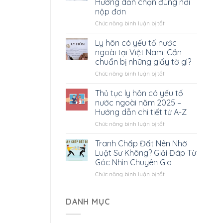
Hướng dẫn chọn đúng nơi
có
nộp đơn
yếu
tố
ở
Chức năng bình luận bị tắt
nước
Tòa
ngoài
án
Ly hôn có yếu tố nước
hết
nào
ngoài tại Việt Nam: Cần
bao
giải
chuẩn bị những giấy tờ gì?
nhiêu?
quyết
Tất
ở
Chức năng bình luận bị tắt
ly
cả
Ly
hôn
bạn
hôn
có
Thủ tục ly hôn có yếu tố
cần
có
yếu
nước ngoài năm 2025 –
biết
yếu
tố
Hướng dẫn chi tiết từ A-Z
tố
nước
ở
Chức năng bình luận bị tắt
nước
ngoài?
Thủ
ngoài
Hướng
tục
tại
dẫn
Tranh Chấp Đất Nên Nhờ
ly
Việt
chọn
Luật Sư Không? Giải Đáp Từ
hôn
Nam:
đúng
Góc Nhìn Chuyên Gia
có
Cần
nơi
ở
Chức năng bình luận bị tắt
yếu
chuẩn
nộp
Tranh
tố
bị
đơn
Chấp
nước
những
Đất
ngoài
DANH MỤC
giấy
Nên
năm
tờ
Nhờ
2025
gì?