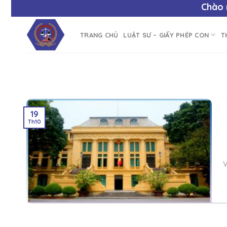
Chào mừ
TRANG CHỦ
LUẬT SƯ – GIẤY PHÉP CON
T
19
Th10
V