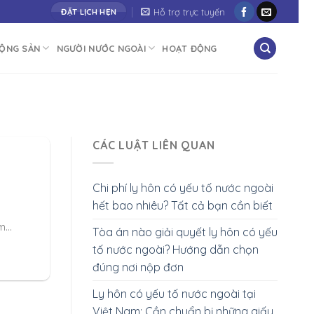
g bạn vươn tới thành công"
Hỗ trợ trực tuyến
ĐẶT LỊCH HẸN
ĐỘNG SẢN
NGƯỜI NƯỚC NGOÀI
HOẠT ĐỘNG
CÁC LUẬT LIÊN QUAN
Chi phí ly hôn có yếu tố nước ngoài
hết bao nhiêu? Tất cả bạn cần biết
...
Tòa án nào giải quyết ly hôn có yếu
tố nước ngoài? Hướng dẫn chọn
đúng nơi nộp đơn
Ly hôn có yếu tố nước ngoài tại
Việt Nam: Cần chuẩn bị những giấy