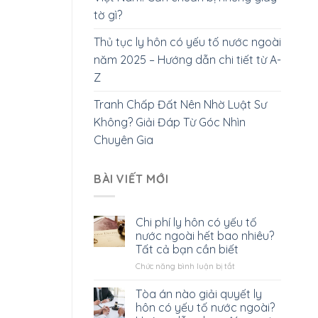
tờ gì?
Thủ tục ly hôn có yếu tố nước ngoài
năm 2025 – Hướng dẫn chi tiết từ A-
Z
Tranh Chấp Đất Nên Nhờ Luật Sư
Không? Giải Đáp Từ Góc Nhìn
Chuyên Gia
BÀI VIẾT MỚI
Chi phí ly hôn có yếu tố
nước ngoài hết bao nhiêu?
Tất cả bạn cần biết
ở
Chức năng bình luận bị tắt
Chi
phí
Tòa án nào giải quyết ly
ly
hôn có yếu tố nước ngoài?
hôn