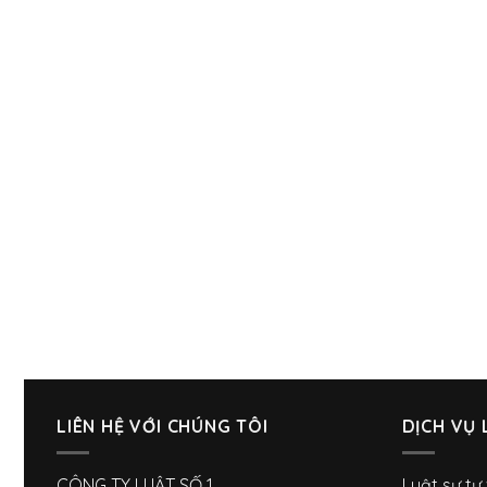
LIÊN HỆ VỚI CHÚNG TÔI
DỊCH VỤ 
CÔNG TY LUẬT SỐ 1
Luật sư tư 