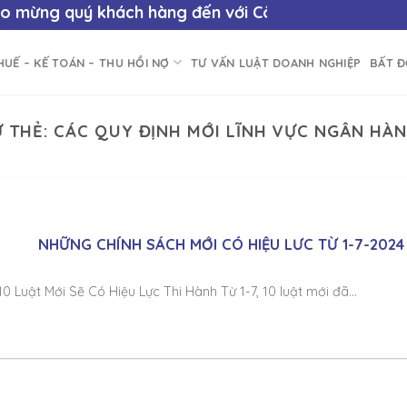
mừng quý khách hàng đến với
Công ty Luật Số 1
- "Cù
HUẾ – KẾ TOÁN – THU HỒI NỢ
TƯ VẤN LUẬT DOANH NGHIỆP
BẤT 
Ữ THẺ:
CÁC QUY ĐỊNH MỚI LĨNH VỰC NGÂN HÀN
NHỮNG CHÍNH SÁCH MỚI CÓ HIỆU LƯC TỪ 1-7-2024
10 Luật Mới Sẽ Có Hiệu Lực Thi Hành Từ 1-7, 10 luật mới đã...