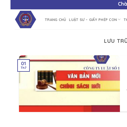
Chào 
TRANG CHỦ
LUẬT SƯ – GIẤY PHÉP CON
T
LƯU TR
01
Th7