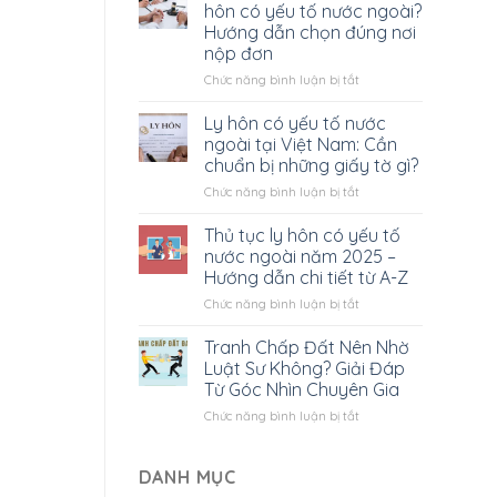
ly
hôn có yếu tố nước ngoài?
hôn
Hướng dẫn chọn đúng nơi
có
nộp đơn
yếu
tố
ở
Chức năng bình luận bị tắt
nước
Tòa
ngoài
án
Ly hôn có yếu tố nước
hết
nào
ngoài tại Việt Nam: Cần
bao
giải
chuẩn bị những giấy tờ gì?
nhiêu?
quyết
Tất
ở
Chức năng bình luận bị tắt
ly
cả
Ly
hôn
bạn
hôn
có
Thủ tục ly hôn có yếu tố
cần
có
yếu
nước ngoài năm 2025 –
biết
yếu
tố
Hướng dẫn chi tiết từ A-Z
tố
nước
ở
Chức năng bình luận bị tắt
nước
ngoài?
Thủ
ngoài
Hướng
tục
tại
dẫn
Tranh Chấp Đất Nên Nhờ
ly
Việt
chọn
Luật Sư Không? Giải Đáp
hôn
Nam:
đúng
Từ Góc Nhìn Chuyên Gia
có
Cần
nơi
ở
Chức năng bình luận bị tắt
yếu
chuẩn
nộp
Tranh
tố
bị
đơn
Chấp
nước
những
Đất
ngoài
DANH MỤC
giấy
Nên
năm
tờ