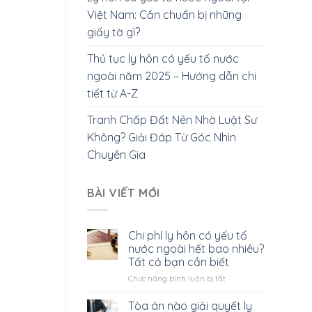
Việt Nam: Cần chuẩn bị những
giấy tờ gì?
Thủ tục ly hôn có yếu tố nước
ngoài năm 2025 – Hướng dẫn chi
tiết từ A-Z
Tranh Chấp Đất Nên Nhờ Luật Sư
Không? Giải Đáp Từ Góc Nhìn
Chuyên Gia
BÀI VIẾT MỚI
Chi phí ly hôn có yếu tố
nước ngoài hết bao nhiêu?
Tất cả bạn cần biết
ở
Chức năng bình luận bị tắt
Chi
phí
Tòa án nào giải quyết ly