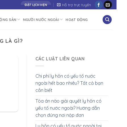
ng bạn vươn tới thành công"
Hỗ trợ trực tuyến
ĐẶT LỊCH HẸN
ĐỘNG SẢN
NGƯỜI NƯỚC NGOÀI
HOẠT ĐỘNG
G LÀ GÌ?
CÁC LUẬT LIÊN QUAN
Chi phí ly hôn có yếu tố nước
ngoài hết bao nhiêu? Tất cả bạn
cần biết
Tòa án nào giải quyết ly hôn có
yếu tố nước ngoài? Hướng dẫn
chọn đúng nơi nộp đơn
Ly hôn có yếu tố nước ngoài tại