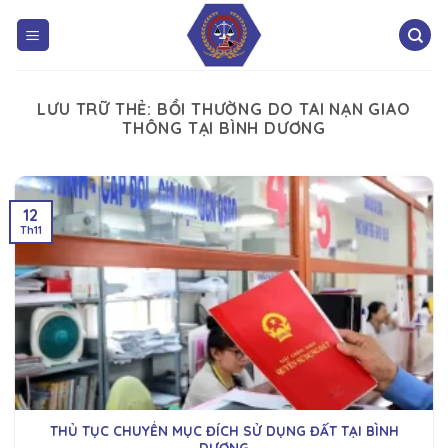
LƯU TRỮ THẺ:
BỒI THƯỜNG DO TAI NẠN GIAO
THÔNG TẠI BÌNH DƯƠNG
12
Th11
THỦ TỤC CHUYỂN MỤC ĐÍCH SỬ DỤNG ĐẤT TẠI BÌNH
DƯƠNG