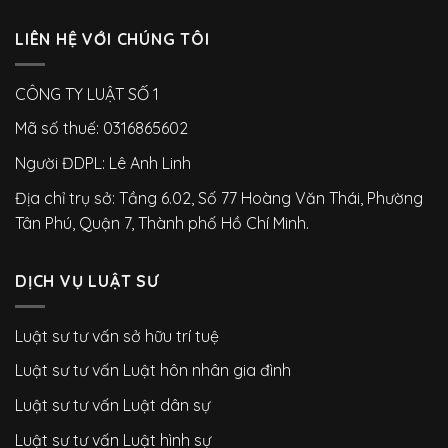
LIÊN HỆ VỚI CHÚNG TÔI
CÔNG TY LUẬT SỐ 1
Mã số thuế: 0316865602
Người ĐDPL: Lê Anh Linh
Địa chỉ trụ sở: Tầng 6.02, Số 77 Hoàng Văn Thái, Phường
Tân Phú, Quận 7, Thành phố Hồ Chí Minh.
DỊCH VỤ LUẬT SƯ
Luật sư tư vấn sở hữu trí tuệ
Luật sư tư vấn Luật hôn nhân gia đình
Luật sư tư vấn Luật dân sự
Luật sư tư vấn Luật hình sự