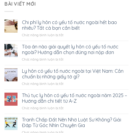
BÀI VIẾT MỚI
Chi phí ly hôn có yếu tố nước ngoài hết bao
nhiêu? Tất cả bạn cần biết
ở
Chức năng bình luận bị tắt
Chi
phí
Tòa án nào giải quyết ly hôn có yếu tố nước
ly
ngoài? Hướng dẫn chọn đúng nơi nộp đơn
hôn
ở
Chức năng bình luận bị tắt
có
Tòa
yếu
án
Ly hôn có yếu tố nước ngoài tại Việt Nam: Cần
tố
nào
nước
chuẩn bị những giấy tờ gì?
giải
ngoài
ở
Chức năng bình luận bị tắt
quyết
hết
Ly
ly
bao
hôn
Chuyển
Thủ tục ly hôn có yếu tố nước ngoài năm 2025 –
hôn
nhiêu?
có
có
Hướng dẫn chi tiết từ A-Z
Tất
đến
yếu
yếu
cả
ở
Chức năng bình luận bị tắt
tố
nội
tố
bạn
Thủ
nước
nước
cần
dung
tục
Tranh Chấp Đất Nên Nhờ Luật Sư Không? Giải
ngoài
ngoài?
biết
ly
tại
Đáp Từ Góc Nhìn Chuyên Gia
Hướng
hôn
Việt
dẫn
ở
Chức năng bình luận bị tắt
có