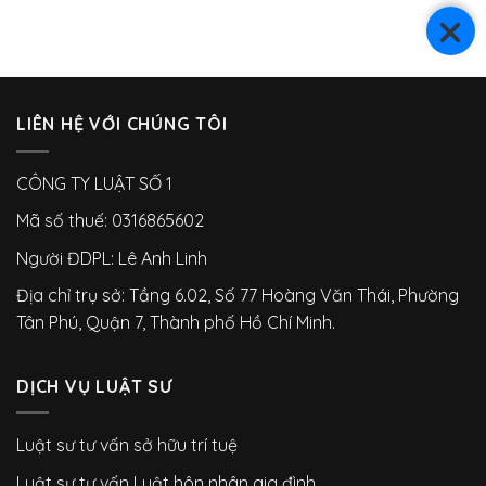
LIÊN HỆ VỚI CHÚNG TÔI
CÔNG TY LUẬT SỐ 1
Mã số thuế: 0316865602
Người ĐDPL: Lê Anh Linh
Địa chỉ trụ sở: Tầng 6.02, Số 77 Hoàng Văn Thái, Phường
Tân Phú, Quận 7, Thành phố Hồ Chí Minh.
DỊCH VỤ LUẬT SƯ
Luật sư tư vấn sở hữu trí tuệ
Luật sư tư vấn Luật hôn nhân gia đình