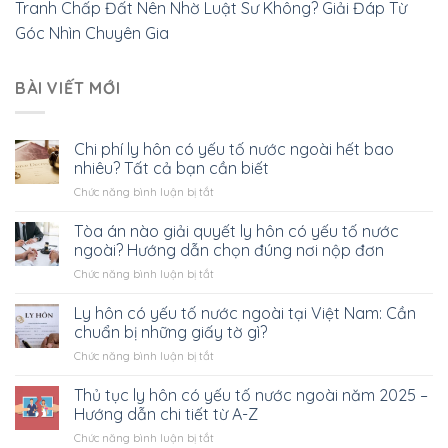
Tranh Chấp Đất Nên Nhờ Luật Sư Không? Giải Đáp Từ
Góc Nhìn Chuyên Gia
BÀI VIẾT MỚI
Chi phí ly hôn có yếu tố nước ngoài hết bao
nhiêu? Tất cả bạn cần biết
ở
Chức năng bình luận bị tắt
Chi
phí
Tòa án nào giải quyết ly hôn có yếu tố nước
ly
ngoài? Hướng dẫn chọn đúng nơi nộp đơn
hôn
ở
Chức năng bình luận bị tắt
có
Tòa
yếu
án
Ly hôn có yếu tố nước ngoài tại Việt Nam: Cần
tố
nào
nước
chuẩn bị những giấy tờ gì?
giải
ngoài
ở
Chức năng bình luận bị tắt
quyết
hết
Ly
ly
bao
hôn
Thủ tục ly hôn có yếu tố nước ngoài năm 2025 –
hôn
nhiêu?
có
có
Hướng dẫn chi tiết từ A-Z
Tất
yếu
yếu
cả
ở
Chức năng bình luận bị tắt
tố
tố
bạn