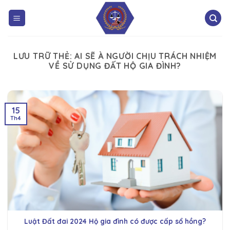
LƯU TRỮ THẺ:
AI SẼ À NGƯỜI CHỊU TRÁCH NHIỆM
VỀ SỬ DỤNG ĐẤT HỘ GIA ĐÌNH?
15
Th4
Luật Đất đai 2024 Hộ gia đình có được cấp sổ hồng?